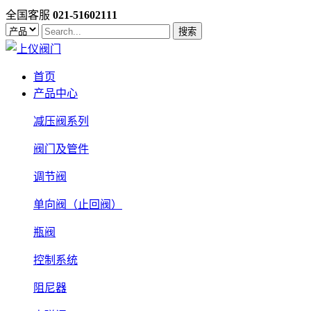
全国客服
021-51602111
搜索
首页
产品中心
减压阀系列
阀门及管件
调节阀
单向阀（止回阀）
瓶阀
控制系统
阻尼器