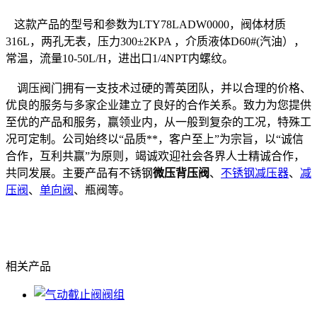
这款产品的型号和参数为LTY78LADW0000，阀体材质
316L，两孔无表，压力300±2KPA ，介质液体D60#(汽油），
常温，流量10-50L/H，进出口1/4NPT内螺纹。
调压阀门拥有一支技术过硬的菁英团队，并以合理的价格、
优良的服务与多家企业建立了良好的合作关系。致力为您提供
至优的产品和服务，赢领业内，从一般到复杂的工况，特殊工
况可定制。公司始终以“品质**，客户至上”为宗旨，以“诚信
合作，互利共赢”为原则，竭诚欢迎社会各界人士精诚合作，
共同发展。主要产品有不锈钢
微压背压阀
、
不锈钢减压器
、
减
压阀
、
单向阀
、瓶阀等。
相关产品