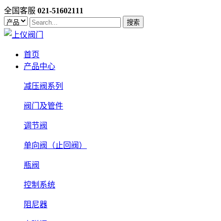
全国客服
021-51602111
搜索
首页
产品中心
减压阀系列
阀门及管件
调节阀
单向阀（止回阀）
瓶阀
控制系统
阻尼器