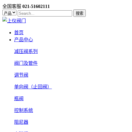
全国客服
021-51602111
搜索
首页
产品中心
减压阀系列
阀门及管件
调节阀
单向阀（止回阀）
瓶阀
控制系统
阻尼器