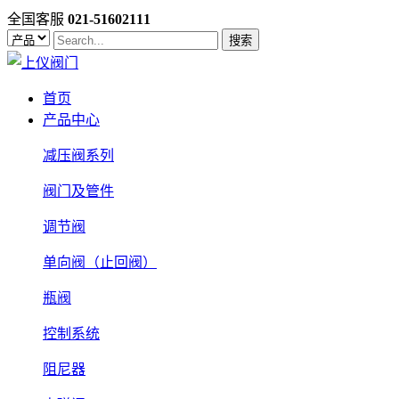
全国客服
021-51602111
搜索
首页
产品中心
减压阀系列
阀门及管件
调节阀
单向阀（止回阀）
瓶阀
控制系统
阻尼器