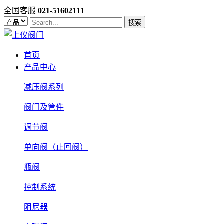
全国客服
021-51602111
搜索
首页
产品中心
减压阀系列
阀门及管件
调节阀
单向阀（止回阀）
瓶阀
控制系统
阻尼器