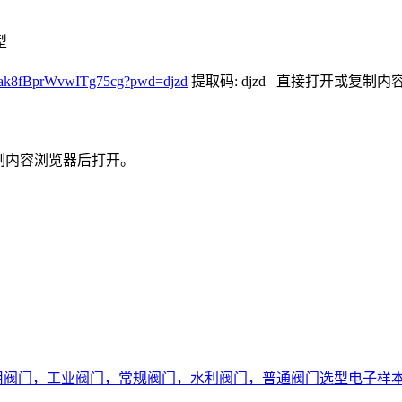
型
i544ak8fBprWvwITg75cg?pwd=djzd
提取码: djzd
直接打开或复制内
内容浏览器后打开。
用阀门，工业阀门，常规阀门，水利阀门，普通阀门选型电子样