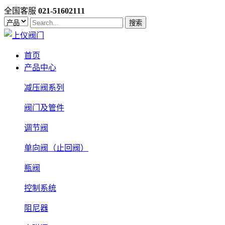
全国客服
021-51602111
搜索
首页
产品中心
减压阀系列
阀门及管件
调节阀
单向阀（止回阀）
瓶阀
控制系统
阻尼器