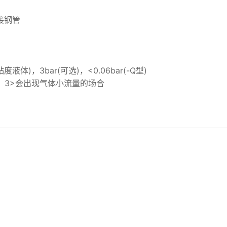
接钢管
度液体)，3bar(可选)，<0.06bar(-Q型)
空；3>会出现气体小流量的场合