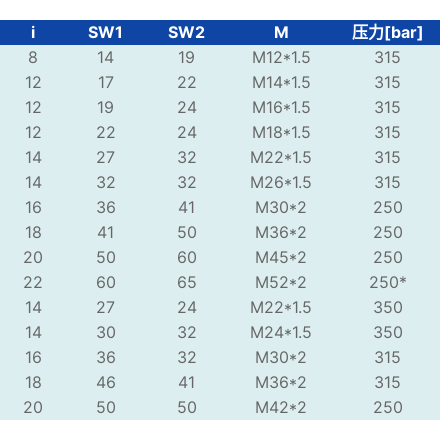
i
SW1
SW2
M
压力[bar]
8
14
19
M12*1.5
315
12
17
22
M14*1.5
315
12
19
24
M16*1.5
315
12
22
24
M18*1.5
315
14
27
32
M22*1.5
315
14
32
32
M26*1.5
315
16
36
41
M30*2
250
18
41
50
M36*2
250
20
50
60
M45*2
250
22
60
65
M52*2
250*
14
27
24
M22*1.5
350
14
30
32
M24*1.5
350
16
36
32
M30*2
315
18
46
41
M36*2
315
20
50
50
M42*2
250