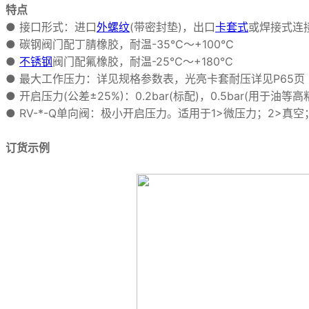
特点
● 接口形式：进口
外螺纹
(带密封垫)，出口
卡套式
或焊接式连
● 碳钢阀门配丁腈橡胶，耐温-35℃～+100℃
●
不锈钢
阀门配氟橡胶，耐温-25℃～+180℃
● 最大工作压力：详见规格参数表，光亮卡套耐压详见P65页
● 开启压力(公差±25%)：0.2bar(标配)，0.5bar(用于油等高粘
● RV-*-Q单向阀：极小开启压力。适用于1>微压力；2>真
订货示例