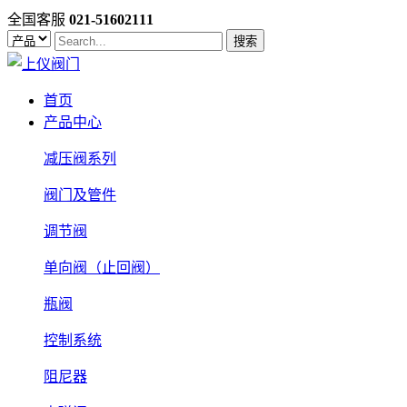
全国客服
021-51602111
搜索
首页
产品中心
减压阀系列
阀门及管件
调节阀
单向阀（止回阀）
瓶阀
控制系统
阻尼器