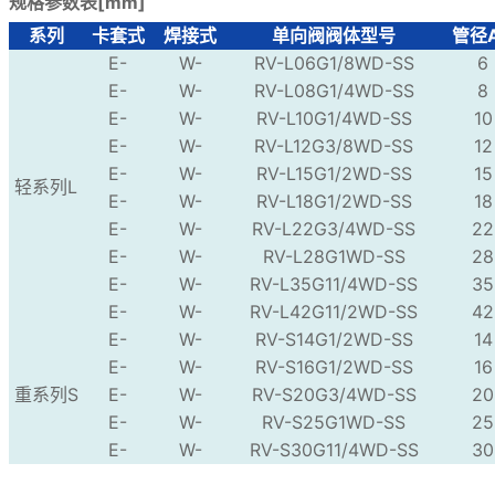
规格参数表[mm]
系列
卡套式
焊接式
单向阀阀体型号
管径
E-
W-
RV-L06G1/8WD-SS
6
E-
W-
RV-L08G1/4WD-SS
8
E-
W-
RV-L10G1/4WD-SS
10
E-
W-
RV-L12G3/8WD-SS
12
E-
W-
RV-L15G1/2WD-SS
15
轻系列L
E-
W-
RV-L18G1/2WD-SS
18
E-
W-
RV-L22G3/4WD-SS
22
E-
W-
RV-L28G1WD-SS
28
E-
W-
RV-L35G11/4WD-SS
35
E-
W-
RV-L42G11/2WD-SS
42
E-
W-
RV-S14G1/2WD-SS
14
E-
W-
RV-S16G1/2WD-SS
16
重系列S
E-
W-
RV-S20G3/4WD-SS
20
E-
W-
RV-S25G1WD-SS
25
E-
W-
RV-S30G11/4WD-SS
30