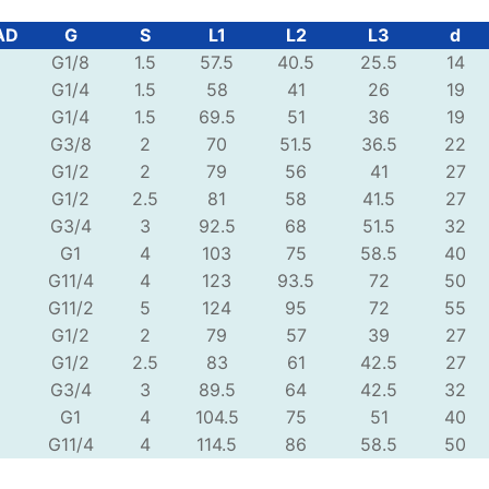
AD
G
S
L1
L2
L3
d
G1/8
1.5
57.5
40.5
25.5
14
G1/4
1.5
58
41
26
19
G1/4
1.5
69.5
51
36
19
G3/8
2
70
51.5
36.5
22
G1/2
2
79
56
41
27
G1/2
2.5
81
58
41.5
27
G3/4
3
92.5
68
51.5
32
G1
4
103
75
58.5
40
G11/4
4
123
93.5
72
50
G11/2
5
124
95
72
55
G1/2
2
79
57
39
27
G1/2
2.5
83
61
42.5
27
G3/4
3
89.5
64
42.5
32
G1
4
104.5
75
51
40
G11/4
4
114.5
86
58.5
50