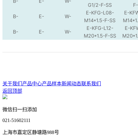
B-
E-
W-
G1/2-F-SS
F
E-KFG-L08-
E-KF
B-
E-
W-
M14*1.5-F-SS
M14*1
E-KFG-L12-
E-KF
B-
E-
W-
M20*1.5-F-SS
M20*1
关于我们
产品中心
产品样本
新闻动态
联系我们
返回顶部
微信扫一扫添加
021-51602111
上海市嘉定区静塘路988号