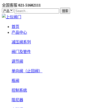
全国客服
021-51602111
搜索
首页
产品中心
减压阀系列
阀门及管件
调节阀
单向阀（止回阀）
瓶阀
控制系统
阻尼器