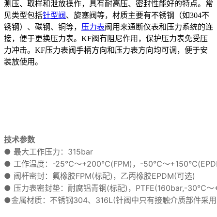
测压、取样和泄放操作，具有耐高压、密封性能好的特点。常
见类型包括
针型阀
、旋塞阀等，材质主要有不锈钢（如304不
锈钢）、碳钢、铜等，
压力表
阀用来通断仪表和压力系统的连
接，便于更换压力表。KF阀有阻尼作用，保护压力表免受压
力冲击。KF压力表阀手柄方向和压力表方向均可调，便于安
装放使用。
技术参数
● 最大工作压力：315bar
● 工作温度：-25℃～+200℃(FPM)，-50℃～+150℃(EPD
● 阀杆密封：氟橡胶FPM(标配)，乙丙橡胶EPDM(可选)
● 压力表密封垫：耐腐铝青铜(标配)，PTFE(160bar,-30℃～+
●金属材质：不锈钢304、316L(针阀中只有接触介质部件采用3