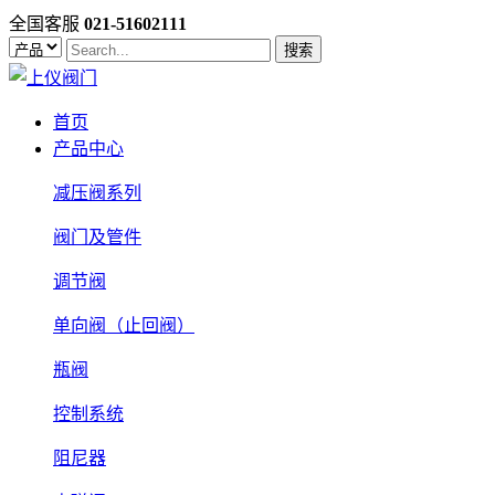
全国客服
021-51602111
搜索
首页
产品中心
减压阀系列
阀门及管件
调节阀
单向阀（止回阀）
瓶阀
控制系统
阻尼器