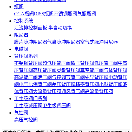
瓶阀
CGA瓶阀
DISS瓶阀
不锈钢瓶阀
气瓶瓶阀
控制系统
汇流排
控制面板
半自动切换
阻尼器
膜片脉冲阻尼器
气囊脉冲阻尼器
空气式脉冲阻尼器
电磁阀
背压阀系列
不锈钢背压阀
超低压背压阀
微压背压阀
低压背压阀
中高
压背压阀
高压背压阀
灵敏背压阀
真空背压阀
气体背压阀
高温背压阀
泄压阀
气控调节背压阀
先导背压阀
电动背压
阀
电气比例背压阀
差压背压阀
精密背压阀
小型背压阀
液
体背压阀
大流量背压阀
通风背压阀
高流量背压阀
卫生级阀门系列
卫生级减压阀
卫生级背压阀
气控阀
高压气控阀