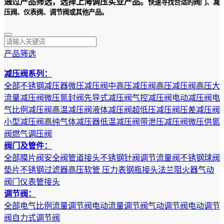
通过产品筛选，选择上海调压实业产品。
快速寻找合适的阀门、减
压阀、仪表阀、调节阀或其他产品。
产品筛选
减压阀系列：
全部
不锈钢减压器
微压减压阀
中高压减压阀
高压减压阀
高压大
流量减压阀
微压氮封阀
先导式减压阀
气控减压阀
电动减压阀
电
气比例减压阀
高温减压阀
液体减压阀
超低压减压阀
压差减压阀
小型减压阀
高纯气体减压器
低温减压阀
带泄压减压阀
微压供氮
阀
燃气调压阀
阀门及管件：
全部
膜片阀
安全阀
管道接头
不锈钢针阀
调节流量阀
不锈钢球阀
垫片
不锈钢过滤器
高压软管
压力表
钢瓶接头
法兰
阻火器
气动
阀门
仪表管接头
调节阀：
全部
电气比例流量调节阀
电动流量调节阀
气动调节阀
电动调节
阀
自力式调节阀