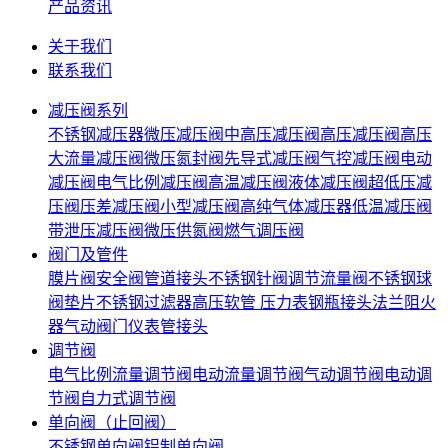
产品资讯
关于我们
联系我们
减压阀系列
不锈钢减压器
微压减压阀
中高压减压阀
高压减压阀
高压
大流量减压阀
微压氮封阀
先导式减压阀
气控减压阀
电动
减压阀
电气比例减压阀
高温减压阀
液体减压阀
超低压减
压阀
压差减压阀
小型减压阀
高纯气体减压器
低温减压阀
带泄压减压阀
微压供氮阀
燃气调压阀
阀门及管件
膜片阀
安全阀
管道接头
不锈钢针阀
调节流量阀
不锈钢球
阀
垫片
不锈钢过滤器
高压软管
压力表
钢瓶接头
法兰
阻火
器
气动阀门
仪表管接头
调节阀
电气比例流量调节阀
电动流量调节阀
气动调节阀
电动调
节阀
自力式调节阀
单向阀（止回阀）
不锈钢单向阀
铝制单向阀