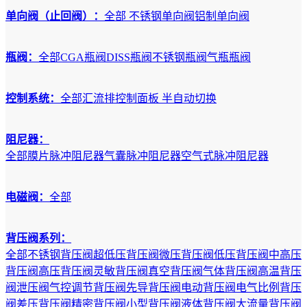
单向阀（止回阀）：
全部
不锈钢单向阀
铝制单向阀
瓶阀：
全部
CGA瓶阀
DISS瓶阀
不锈钢瓶阀
气瓶瓶阀
控制系统：
全部
汇流排
控制面板
半自动切换
阻尼器：
全部
膜片脉冲阻尼器
气囊脉冲阻尼器
空气式脉冲阻尼器
电磁阀：
全部
背压阀系列：
全部
不锈钢背压阀
超低压背压阀
微压背压阀
低压背压阀
中高压
背压阀
高压背压阀
灵敏背压阀
真空背压阀
气体背压阀
高温背压
阀
泄压阀
气控调节背压阀
先导背压阀
电动背压阀
电气比例背压
阀
差压背压阀
精密背压阀
小型背压阀
液体背压阀
大流量背压阀