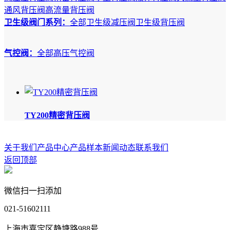
通风背压阀
高流量背压阀
卫生级阀门系列：
全部
卫生级减压阀
卫生级背压阀
气控阀：
全部
高压气控阀
TY200精密背压阀
关于我们
产品中心
产品样本
新闻动态
联系我们
返回顶部
微信扫一扫添加
021-51602111
上海市嘉定区静塘路988号