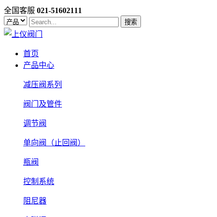
全国客服
021-51602111
搜索
首页
产品中心
减压阀系列
阀门及管件
调节阀
单向阀（止回阀）
瓶阀
控制系统
阻尼器