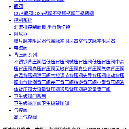
瓶阀
CGA瓶阀
DISS瓶阀
不锈钢瓶阀
气瓶瓶阀
控制系统
汇流排
控制面板
半自动切换
阻尼器
膜片脉冲阻尼器
气囊脉冲阻尼器
空气式脉冲阻尼器
电磁阀
背压阀系列
不锈钢背压阀
超低压背压阀
微压背压阀
低压背压阀
中高
压背压阀
高压背压阀
灵敏背压阀
真空背压阀
气体背压阀
高温背压阀
泄压阀
气控调节背压阀
先导背压阀
电动背压
阀
电气比例背压阀
差压背压阀
精密背压阀
小型背压阀
液
体背压阀
大流量背压阀
通风背压阀
高流量背压阀
卫生级阀门系列
卫生级减压阀
卫生级背压阀
气控阀
高压气控阀