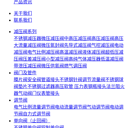
产品资讯
关于我们
联系我们
减压阀系列
不锈钢减压器
微压减压阀
中高压减压阀
高压减压阀
高压
大流量减压阀
微压氮封阀
先导式减压阀
气控减压阀
电动
减压阀
电气比例减压阀
高温减压阀
液体减压阀
超低压减
压阀
压差减压阀
小型减压阀
高纯气体减压器
低温减压阀
带泄压减压阀
微压供氮阀
燃气调压阀
阀门及管件
膜片阀
安全阀
管道接头
不锈钢针阀
调节流量阀
不锈钢球
阀
垫片
不锈钢过滤器
高压软管
压力表
钢瓶接头
法兰
阻火
器
气动阀门
仪表管接头
调节阀
电气比例流量调节阀
电动流量调节阀
气动调节阀
电动调
节阀
自力式调节阀
单向阀（止回阀）
不锈钢单向阀
铝制单向阀