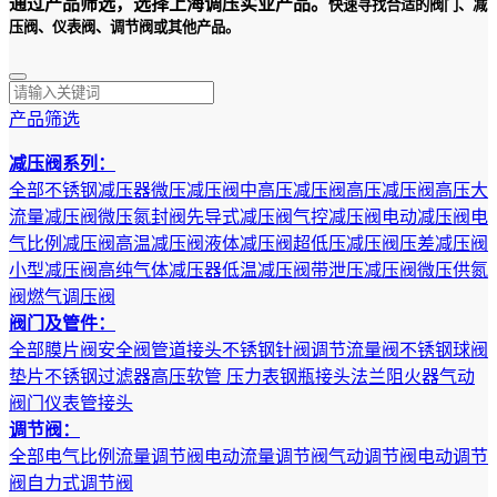
通过产品筛选，选择上海调压实业产品。
快速寻找合适的阀门、减
压阀、仪表阀、调节阀或其他产品。
产品筛选
减压阀系列：
全部
不锈钢减压器
微压减压阀
中高压减压阀
高压减压阀
高压大
流量减压阀
微压氮封阀
先导式减压阀
气控减压阀
电动减压阀
电
气比例减压阀
高温减压阀
液体减压阀
超低压减压阀
压差减压阀
小型减压阀
高纯气体减压器
低温减压阀
带泄压减压阀
微压供氮
阀
燃气调压阀
阀门及管件：
全部
膜片阀
安全阀
管道接头
不锈钢针阀
调节流量阀
不锈钢球阀
垫片
不锈钢过滤器
高压软管
压力表
钢瓶接头
法兰
阻火器
气动
阀门
仪表管接头
调节阀：
全部
电气比例流量调节阀
电动流量调节阀
气动调节阀
电动调节
阀
自力式调节阀