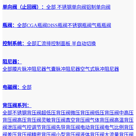
单向阀（止回阀）：
全部
不锈钢单向阀
铝制单向阀
瓶阀：
全部
CGA瓶阀
DISS瓶阀
不锈钢瓶阀
气瓶瓶阀
控制系统：
全部
汇流排
控制面板
半自动切换
阻尼器：
全部
膜片脉冲阻尼器
气囊脉冲阻尼器
空气式脉冲阻尼器
电磁阀：
全部
背压阀系列：
全部
不锈钢背压阀
超低压背压阀
微压背压阀
低压背压阀
中高压
背压阀
高压背压阀
灵敏背压阀
真空背压阀
气体背压阀
高温背压
阀
泄压阀
气控调节背压阀
先导背压阀
电动背压阀
电气比例背压
阀
差压背压阀
精密背压阀
小型背压阀
液体背压阀
大流量背压阀