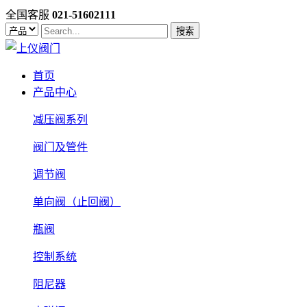
全国客服
021-51602111
搜索
首页
产品中心
减压阀系列
阀门及管件
调节阀
单向阀（止回阀）
瓶阀
控制系统
阻尼器